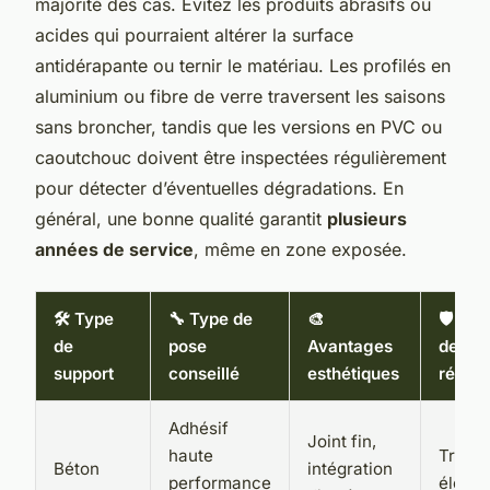
majorité des cas. Évitez les produits abrasifs ou
acides qui pourraient altérer la surface
antidérapante ou ternir le matériau. Les profilés en
aluminium ou fibre de verre traversent les saisons
sans broncher, tandis que les versions en PVC ou
caoutchouc doivent être inspectées régulièrement
pour détecter d’éventuelles dégradations. En
général, une bonne qualité garantit
plusieurs
années de service
, même en zone exposée.
🛠️ Type
🔧 Type de
🎨
🛡️ Ni
de
pose
Avantages
de
support
conseillé
esthétiques
résist
Adhésif
Joint fin,
haute
Très
Béton
intégration
performance
élevé