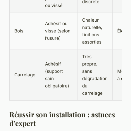
discrète
ou vissé
Chaleur
Adhésif ou
naturelle,
Bois
vissé (selon
Élevé
finitions
l’usure)
assorties
Très
Adhésif
propre,
(support
sans
Moye
Carrelage
sain
dégradation
à élev
obligatoire)
du
carrelage
Réussir son installation : astuces
d’expert