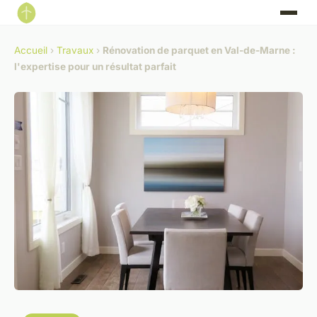
Accueil
›
Travaux
›
Rénovation de parquet en Val-de-Marne :
l'expertise pour un résultat parfait