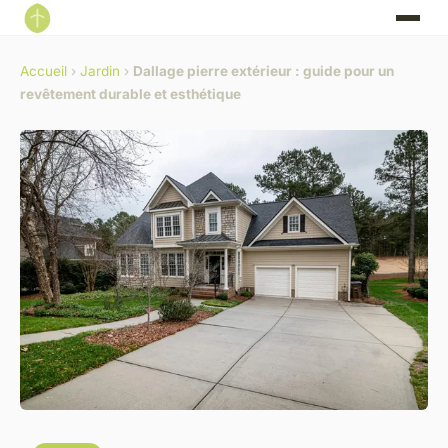
Accueil
›
Jardin
›
Dallage pierre extérieur : guide pour un
revêtement durable et esthétique