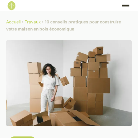
Accueil
›
Travaux
›
10 conseils pratiques pour construire
votre maison en bois économique