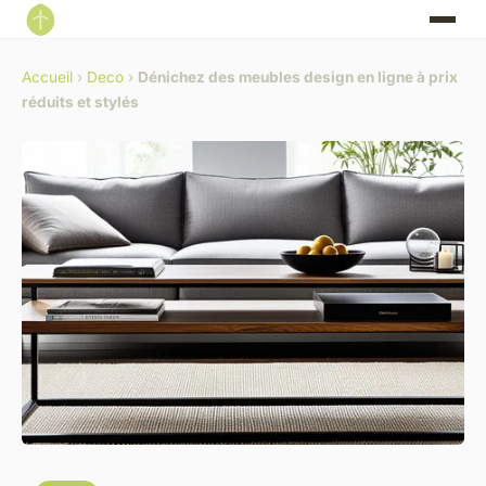
Accueil
›
Deco
›
Dénichez des meubles design en ligne à prix
réduits et stylés